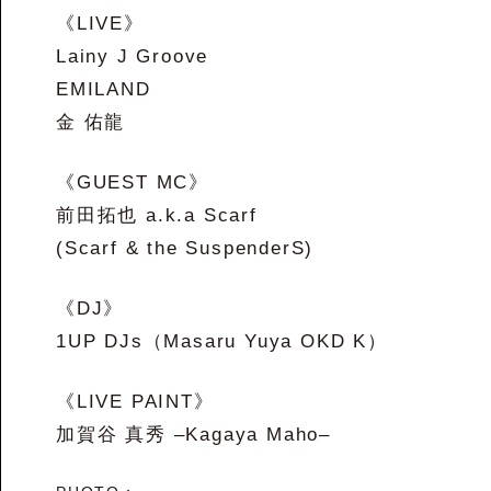
《
LIVE
》
Lainy J Groove
EMILAND
金 佑龍
《GUEST MC》
前田拓也 a.k.a Scarf
(Scarf & the SuspenderS)
《DJ》
1UP DJs（Masaru Yuya OKD K）
《LIVE PAINT》
加賀谷 真秀 –Kagaya Maho–